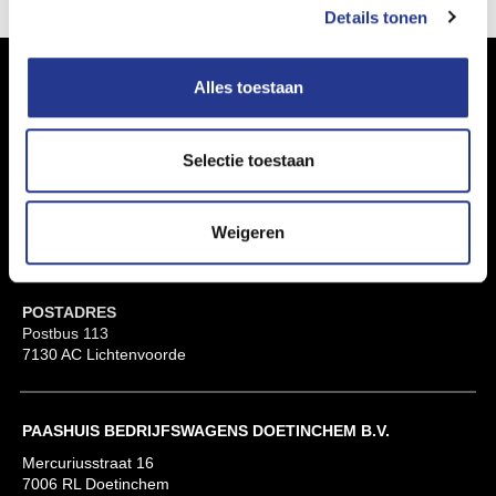
Details tonen
Alles toestaan
Selectie toestaan
PAASHUIS BEDRIJFSWAGENS B.V.
Koningslinde 6
7131 MP Lichtenvoorde
Weigeren
+31 (0)544 39 88 60
info@paashuis.com
POSTADRES
Postbus 113
7130 AC Lichtenvoorde
PAASHUIS BEDRIJFSWAGENS DOETINCHEM B.V.
Mercuriusstraat 16
7006 RL Doetinchem