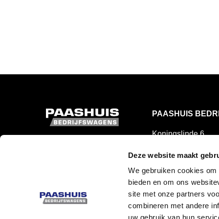
PAASHUIS BEDR
Koningslinde 6
7131 MP Lichtenvo
Deze website maakt gebru
+31 (0)544 39 88 6
We gebruiken cookies om c
info@paashuis.co
bieden en om ons websitev
POSTADRES
site met onze partners vo
Postbus 113
combineren met andere inf
7130 AC Lichtenvo
uw gebruik van hun servic