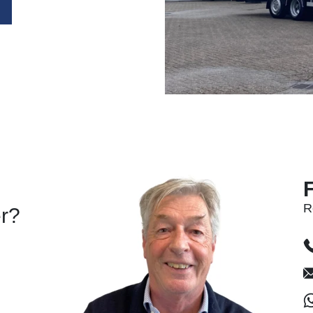
R
er?