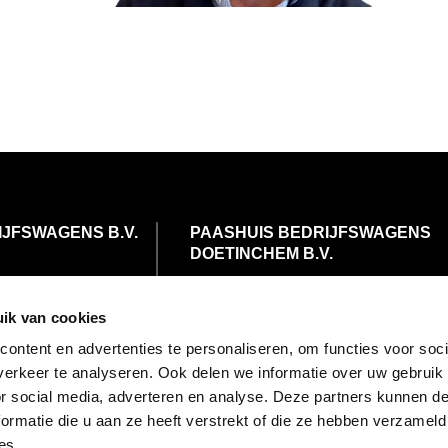
IJFSWAGENS B.V.
PAASHUIS BEDRIJFSWAGENS
DOETINCHEM B.V.
orde
Mercuriusstraat 16
7006 RL Doetinchem
ik van cookies
0
ontent en advertenties te personaliseren, om functies voor soci
m
+31 (0)314 35 80 80
erkeer te analyseren. Ook delen we informatie over uw gebruik
info@paashuis.com
or social media, adverteren en analyse. Deze partners kunnen 
POSTADRES
ormatie die u aan ze heeft verstrekt of die ze hebben verzameld
orde
Postbus 580
es.